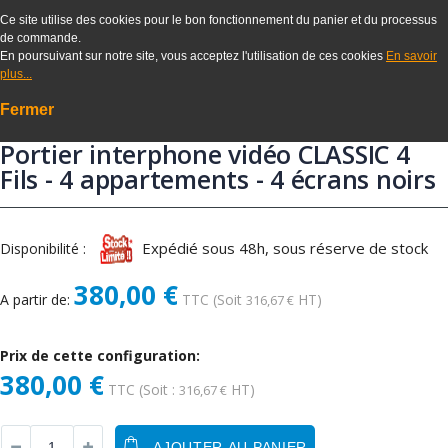
Ce site utilise des cookies pour le bon fonctionnement du panier et du processus
de commande.
En poursuivant sur notre site, vous acceptez l'utilisation de ces cookies
En savoir
plus...
Fermer
Portier interphone vidéo CLASSIC 4
Fils - 4 appartements - 4 écrans noirs
Expédié sous 48h, sous réserve de stock
Disponibilité :
380,00 €
A partir de:
TTC
(Soit
HT)
316,67 €
Prix de cette configuration:
380,00 €
TTC
(Soit :
HT)
316,67 €
AJOUTER AU PANIER