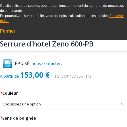
Ce site utilise des cookies pour le bon fonctionnement du panier et du processus
de commande.
En poursuivant sur notre site, vous acceptez l'utilisation de ces cookies
En savoir
plus...
Fermer
Serrure d'hotel Zeno 600-PB
ÉPUISÉ,
nous contacter.
153,00 €
A partir de
TTC
(Soit
HT)
127,50 €
*
Couleur
*
Sens de poignée