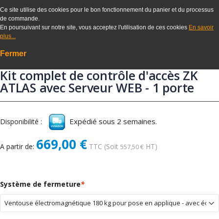
Ce site utilise des cookies pour le bon fonctionnement du panier et du processus
de commande.
En poursuivant sur notre site, vous acceptez l'utilisation de ces cookies
En savoir
plus...
Fermer
Kit complet de contrôle d'accès ZK
ATLAS avec Serveur WEB - 1 porte
Expédié sous 2 semaines.
Disponibilité :
669,00 €
A partir de:
TTC
(Soit
HT)
557,50 €
Système de fermeture
*