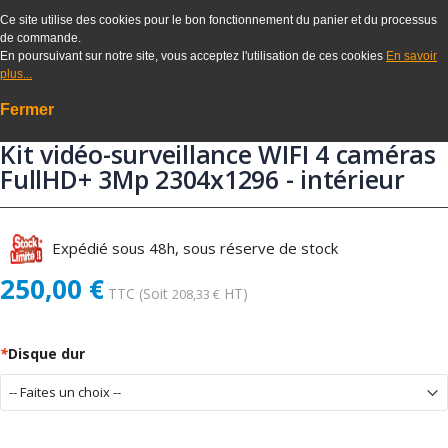
Ce site utilise des cookies pour le bon fonctionnement du panier et du processus
de commande.
En poursuivant sur notre site, vous acceptez l'utilisation de ces cookies
En savoir
plus...
Fermer
Kit vidéo-surveillance WIFI 4 caméras
FullHD+ 3Mp 2304x1296 - intérieur
Expédié sous 48h, sous réserve de stock
250,00 €
TTC
(Soit
HT)
208,33 €
*
Disque dur