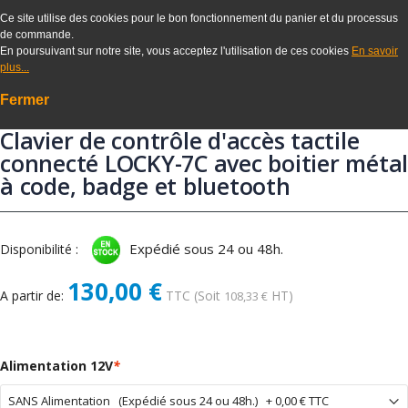
Ce site utilise des cookies pour le bon fonctionnement du panier et du processus
de commande.
En poursuivant sur notre site, vous acceptez l'utilisation de ces cookies
En savoir
plus...
Fermer
Clavier de contrôle d'accès tactile
connecté LOCKY-7C avec boitier métal
à code, badge et bluetooth
Expédié sous 24 ou 48h.
Disponibilité :
130,00 €
A partir de:
TTC
(Soit
HT)
108,33 €
Alimentation 12V
*