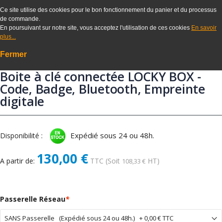
Ce site utilise des cookies pour le bon fonctionnement du panier et du processus
de commande.
En poursuivant sur notre site, vous acceptez l'utilisation de ces cookies
En savoir
plus...
Fermer
Boite à clé connectée LOCKY BOX -
Code, Badge, Bluetooth, Empreinte
digitale
Expédié sous 24 ou 48h.
Disponibilité :
130,00 €
A partir de:
TTC
(Soit
HT)
108,33 €
Passerelle Réseau
*