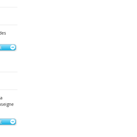
 des
la
nseigne