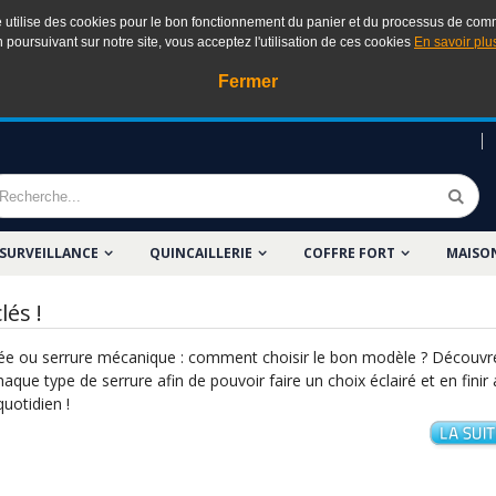
e utilise des cookies pour le bon fonctionnement du panier et du processus de co
 poursuivant sur notre site, vous acceptez l'utilisation de ces cookies
En savoir plus
Fermer
SURVEILLANCE
QUINCAILLERIE
COFFRE FORT
MAISO
lés !
ée ou serrure mécanique : comment choisir le bon modèle ? Découvre
haque type de serrure afin de pouvoir faire un choix éclairé et en finir 
quotidien !