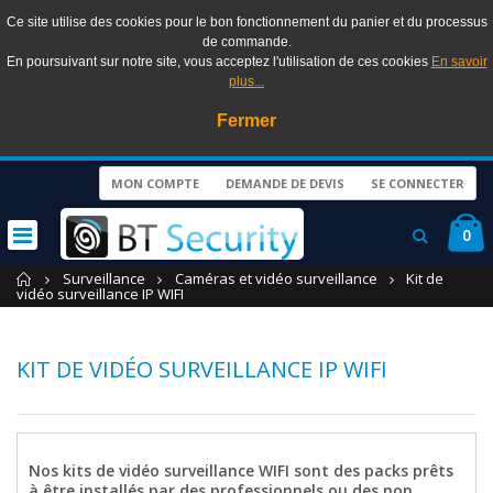
Ce site utilise des cookies pour le bon fonctionnement du panier et du processus
de commande.
En poursuivant sur notre site, vous acceptez l'utilisation de ces cookies
En savoir
plus...
Fermer
MON COMPTE
DEMANDE DE DEVIS
SE CONNECTER
0
Accueil
Surveillance
Caméras et vidéo surveillance
Kit de
vidéo surveillance IP WIFI
KIT DE VIDÉO SURVEILLANCE IP WIFI
Nos kits de vidéo surveillance WIFI sont des packs prêts
à être installés par des professionnels ou des non