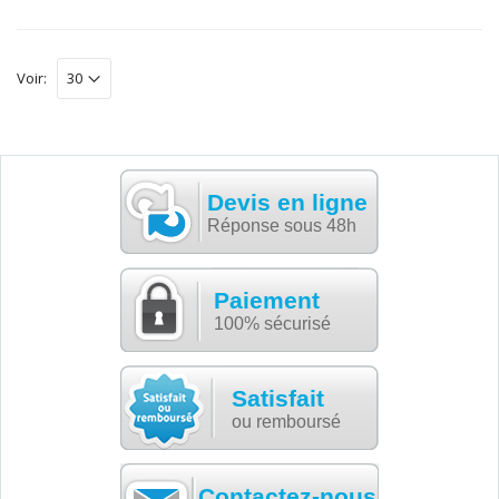
Voir:
Devis en ligne
Réponse sous 48h
Paiement
100% sécurisé
Satisfait
ou remboursé
Contactez-nous