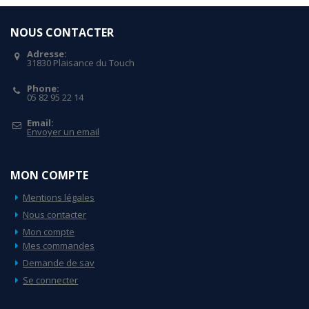
NOUS CONTACTER
Adresse:
31830 Plaisance du Touch
Phone:
05 82 95 22 14
Email:
Envoyer un email
MON COMPTE
Mentions légales
Nous contacter
Mon compte
Mes commandes
Demande de sav
Se connecter