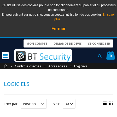
Ce site utilise des cookies pour le bon fonctionnement du panier et du processus
de commande.
En poursuivant sur notre site, vous acceptez l'utilisation de ces cookies
En savoir
plus...
Fermer
MON COMPTE
DEMANDE DE DEVIS
SE CONNECTER
0
Accueil
Contrôle d'accès
Accessoires
Logiciels
LOGICIELS
Trier par:
Voir: