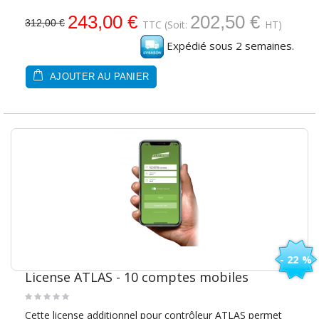
243,00 €
202,50 €
312,00 €
TTC
(Soit:
HT)
Expédié sous 2 semaines.
AJOUTER AU PANIER
- 22 %
License ATLAS - 10 comptes mobiles
Cette license additionnel pour contrôleur ATLAS permet