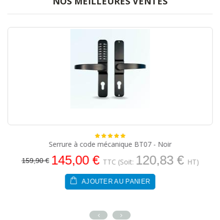
NOS MEILLEURES VENTES
Serrure à code mécanique BT07 - Noir
145,00 €
120,83 €
159,90 €
TTC
(Soit:
HT)
AJOUTER AU PANIER