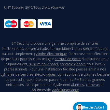
© BT Security. 2019. Tous droits réservés
BT Security propose une gamme complète de serrures
électroniques:
serrure à code
,
serrure biométrique
,
serrure à badge
ou tout simplement
cylindre électronique
. Retrouvez nos sélections
de produits pour tous les usages:
serrure de porte
d'habitation pour
les particuliers,
serrure pour hôtel
,
contrôle d’accès
pour locaux
professionnels. Pour une installation facilitée pensez enfin à nos
cylindres de serrures électroniques
, qui répondent à tous les besoins
du particulier aux
hôtels
en passant par les PME et les grandes
entreprises. Nous proposons également
alarmes
,
caméras
et
systèmes de
vidéosurveillance
.
Besoin d'aide ?