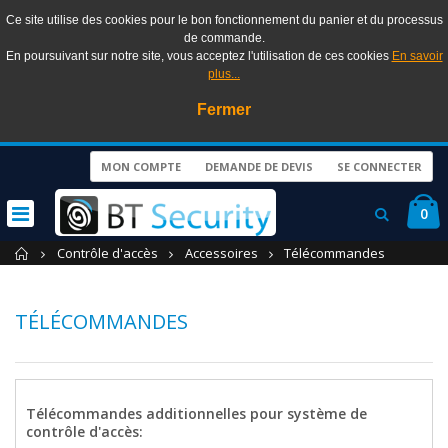
Ce site utilise des cookies pour le bon fonctionnement du panier et du processus
de commande.
En poursuivant sur notre site, vous acceptez l'utilisation de ces cookies
En savoir
plus...
Fermer
MON COMPTE
DEMANDE DE DEVIS
SE CONNECTER
0
Accueil
Contrôle d'accès
Accessoires
Télécommandes
TÉLÉCOMMANDES
Télécommandes additionnelles pour système de
contrôle d'accès: