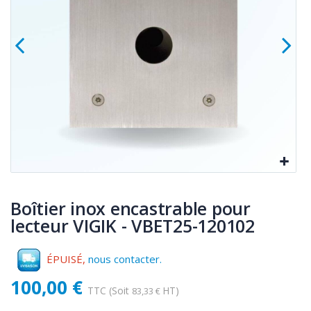
Boîtier inox encastrable pour
lecteur VIGIK - VBET25-120102
ÉPUISÉ,
nous contacter.
100,00 €
TTC
(Soit
HT)
83,33 €