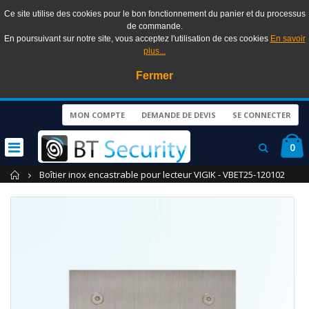
Ce site utilise des cookies pour le bon fonctionnement du panier et du processus
de commande.
En poursuivant sur notre site, vous acceptez l'utilisation de ces cookies
En savoir
plus...
Fermer
MON COMPTE
DEMANDE DE DEVIS
SE CONNECTER
0
Accueil
Boîtier inox encastrable pour lecteur VIGIK - VBET25-120102