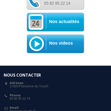
05 82 95 22 14
Nos actualités
Nos videos
NOUS CONTACTER
Adresse:
31830 Plaisance du Touch
Phone:
05 82 95 22 14
Email:
Envoyer un email