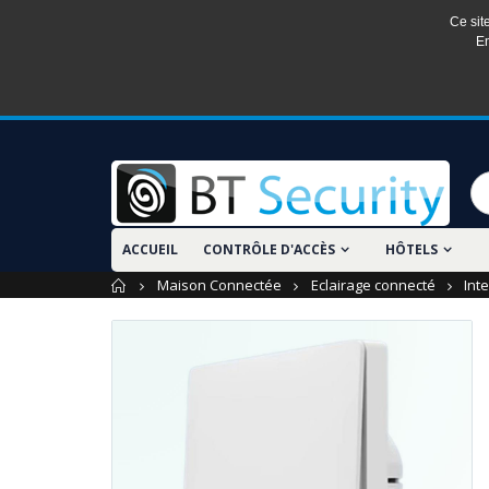
Ce sit
En
ACCUEIL
CONTRÔLE D'ACCÈS
HÔTELS
Accueil
Maison Connectée
Eclairage connecté
Int