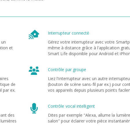
Interrupteur connecté
 un
Gérez votre interrupteur avec votre Smart
ation et
même à distance grâce à l'application gratu
Smart Life disponible pour Android et iPhon
Contrôle par groupe
aires
Liez l'interrupteur avec un autre interrupteu
atique de
(bouton de scène sans-fil par ex.) pour con
l par ex.
vos appareils depuis plusieurs points facile
Contrôle vocal intelligent
éant des
Dites par exemple "Alexa, allume la lumièr
 lumières
salon" pour éclairer votre pièce
instantané