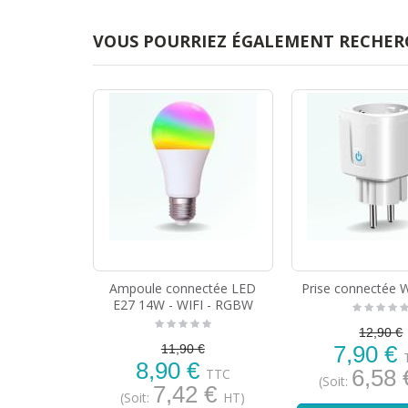
VOUS POURRIEZ ÉGALEMENT RECHER
Ampoule connectée LED
Prise connectée W
E27 14W - WIFI - RGBW
12,90 €
7,90 €
11,90 €
8,90 €
6,58
TTC
(Soit:
7,42 €
(Soit:
HT)