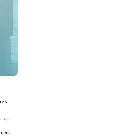
res
teur,
ements