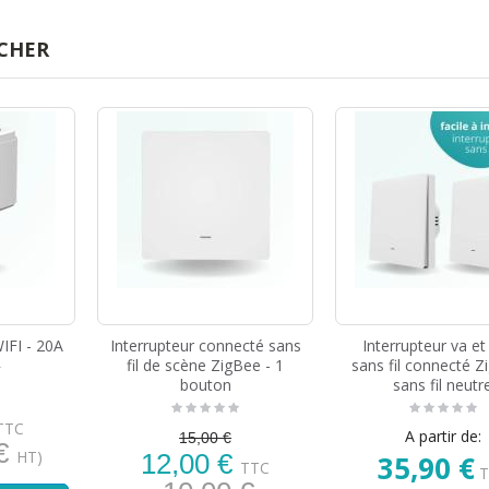
CHER
IFI - 20A
Interrupteur connecté sans
Interrupteur va et
fil de scène ZigBee - 1
sans fil connecté Z
bouton
sans fil neutr
TTC
A partir de:
15,00 €
 €
HT)
12,00 €
35,90 €
TTC
T