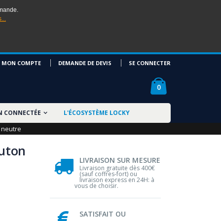
mmande.
...
MON COMPTE
DEMANDE DE DEVIS
SE CONNECTER
0
N CONNECTÉE
L'ÉCOSYSTÈME LOCKY
l neutre
outon
LIVRAISON SUR MESURE
Livraison gratuite dès 400€
(sauf coffres-fort) ou
livraison express en 24H: à
vous de choisir.
SATISFAIT OU