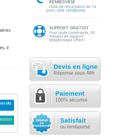
REMBOURSE
Délai de rétractation de 14
jours. (
voir conditions
)
SUPPORT GRATUIT
mières
Pour toute commande, 30
minutes de support
téléphonique offert !
s, il
Devis en ligne
Réponse sous 48h
Paiement
100% sécurisé
nt IA)
estion
Satisfait
ou remboursé