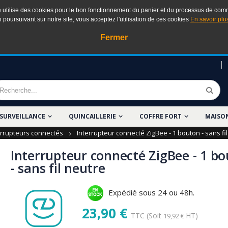
e utilise des cookies pour le bon fonctionnement du panier et du processus de co
 poursuivant sur notre site, vous acceptez l'utilisation de ces cookies
En savoir plus
Fermer
SURVEILLANCE
QUINCAILLERIE
COFFRE FORT
MAISO
errupteurs connectés
Interrupteur connecté ZigBee - 1 bouton - sans fi
Interrupteur connecté ZigBee - 1 b
- sans fil neutre
Expédié sous 24 ou 48h.
23,90 €
TTC
(Soit
HT)
19,92 €