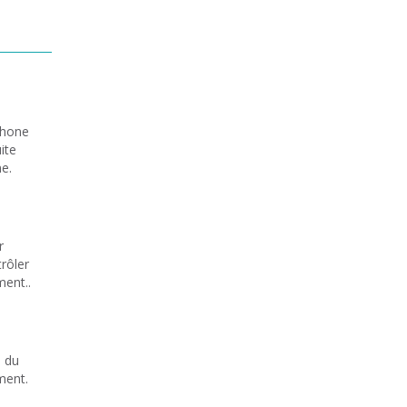
phone
ite
e.
r
trôler
ment..
e du
ment
.