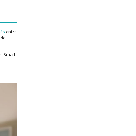
tés
entre
 de
es Smart