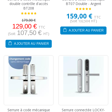
double contrôle d'accès
BT07 Double - Argent
BT208
159,00 €
TTC
179,00 €
(Soit
HT)
132,50 €
129,00 €
TTC
AJOUTER AU PANIER
107,50 €
(Soit:
HT)
AJOUTER AU PANIER
Serrure à code mécanique
Serrure connectée LOCKY-