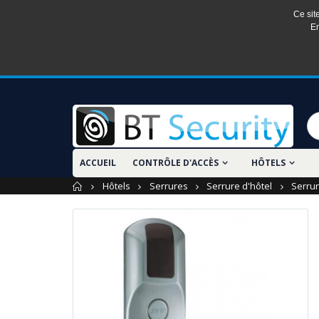
Ce sit
En
ACCUEIL
CONTRÔLE D'ACCÈS
HÔTELS
Accueil
Hôtels
Serrures
Serrure d'hôtel
Serrur