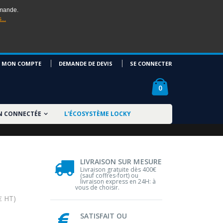
mmande.
...
MON COMPTE
DEMANDE DE DEVIS
SE CONNECTER
0
N CONNECTÉE
L'ÉCOSYSTÈME LOCKY
LIVRAISON SUR MESURE
Livraison gratuite dès 400€
(sauf coffres-fort) ou
livraison express en 24H: à
vous de choisir.
HT)
€
SATISFAIT OU