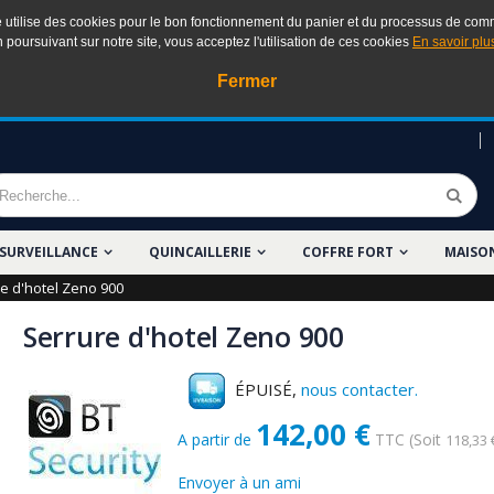
e utilise des cookies pour le bon fonctionnement du panier et du processus de co
 poursuivant sur notre site, vous acceptez l'utilisation de ces cookies
En savoir plus
Fermer
SURVEILLANCE
QUINCAILLERIE
COFFRE FORT
MAISO
e d'hotel Zeno 900
Serrure d'hotel Zeno 900
ÉPUISÉ,
nous contacter.
142,00 €
A partir de
TTC
(Soit
118,33 
Envoyer à un ami