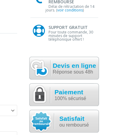
REMBOURSE
Délai de rétractation de 14
jours. (
voir conditions
)
SUPPORT GRATUIT
Pour toute commande, 30
minutes de support
téléphonique offert !
Devis en ligne
Réponse sous 48h
Paiement
100% sécurisé
Satisfait
ou remboursé