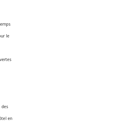
 temps
ur le
 vertes
s des
ôtel en