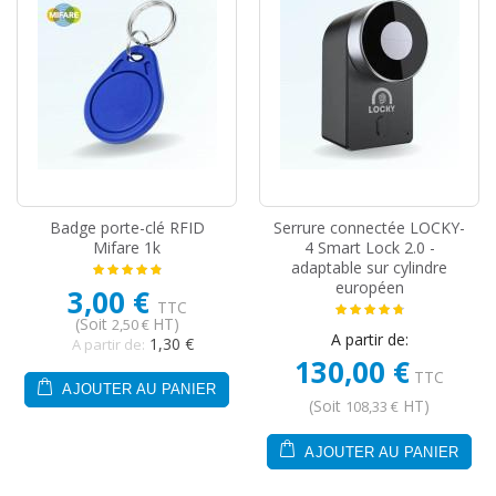
Badge porte-clé RFID
Serrure connectée LOCKY-
Mifare 1k
4 Smart Lock 2.0 -
adaptable sur cylindre
européen
3,00 €
TTC
(Soit
HT)
2,50 €
A partir de:
1,30 €
A partir de:
130,00 €
TTC
AJOUTER AU PANIER
(Soit
HT)
108,33 €
AJOUTER AU PANIER