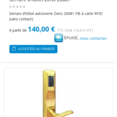
Serrure d'hôtel autonome Zeno 20081-PB à carte RFID
(sans contact)
140,00 €
A partir de
TTC
(Soit
HT)
116,67 €
ÉPUISÉ,
nous contacter.
AJOUTER AU PANIER