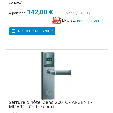
contact)
142,00 €
A partir de
TTC
(Soit
HT)
118,33 €
ÉPUISÉ,
nous contacter.
AJOUTER AU PANIER
Serrure d'hôtel Zeno 2001C - ARGENT -
MIFARE - Coffre court