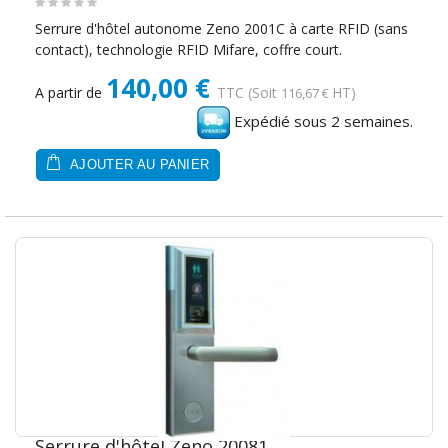
Serrure d'hôtel autonome Zeno 2001C à carte RFID (sans
contact), technologie RFID Mifare, coffre court.
140,00 €
A partir de
TTC
(Soit
HT)
116,67 €
Expédié sous 2 semaines.
AJOUTER AU PANIER
Serrure d'hôtel Zeno 20081