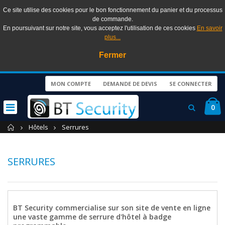
Ce site utilise des cookies pour le bon fonctionnement du panier et du processus
de commande.
En poursuivant sur notre site, vous acceptez l'utilisation de ces cookies
En savoir
plus...
Fermer
MON COMPTE
DEMANDE DE DEVIS
SE CONNECTER
0
Accueil
Hôtels
Serrures
SERRURES
BT Security commercialise sur son site de vente en ligne
une vaste gamme de serrure d'hôtel à badge